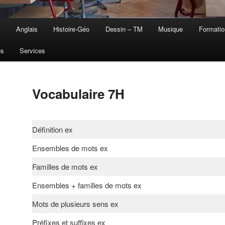
s
Anglais
Histoire-Géo
Dessin – TM
Musique
Formatio
es
Services
Vocabulaire 7H
Définition ex
Ensembles de mots ex
Familles de mots ex
Ensembles + familles de mots ex
Mots de plusieurs sens ex
Préfixes et suffixes ex