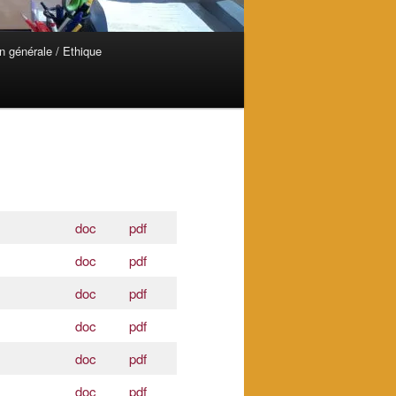
n générale / Ethique
doc
pdf
doc
pdf
doc
pdf
doc
pdf
doc
pdf
doc
pdf