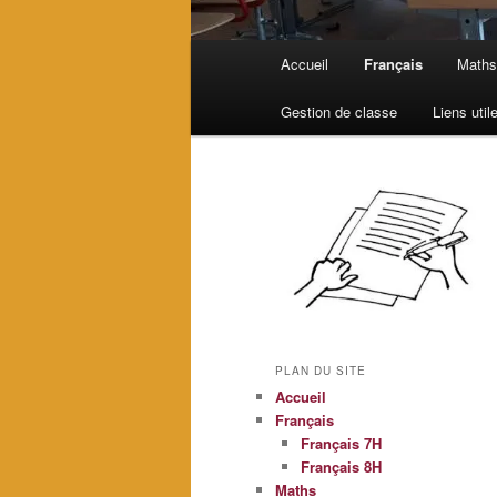
Menu
Accueil
Français
Math
principal
Gestion de classe
Liens util
PLAN DU SITE
Accueil
Français
Français 7H
Français 8H
Maths