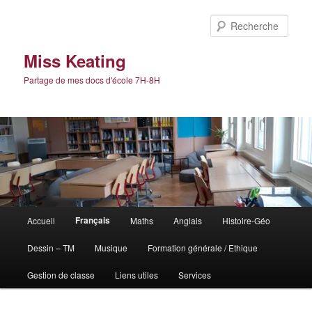
Aller
au
Rech
contenu
principal
Miss Keating
Partage de mes docs d'école 7H-8H
Menu
Français
Accueil
Maths
Anglais
Histoire-Géo
principal
Dessin – TM
Musique
Formation générale / Ethique
Gestion de classe
Liens utiles
Services