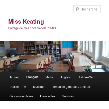
Aller
au
Rech
contenu
principal
Miss Keating
Partage de mes docs d'école 7H-8H
Menu
Français
Accueil
Maths
Anglais
Histoire-Géo
principal
Dessin – TM
Musique
Formation générale / Ethique
Gestion de classe
Liens utiles
Services